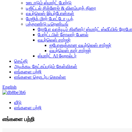
ஊடாடும் ஸ்மார்ட் போர்டு
டிஜிட்டல் சிக்னேஜ் & விளம்பரத் திரை
வயர்லெஸ் இயர்போன்கள்
மேஜிக் மிரர் போட்டோ பூத்
புத்தாண்டு டிரெண்டிங்
ரோபோ வாக்யூம் கிளீனர்/ ஸ்மார்ட் ஸ்வீப்பிங் ரோப
போர்ட்டபிள் சோலார் பேனல்
வயர்லெஸ் சார்ஜர்
ஐபோனுக்கான வயர்லெஸ் சார்ஜர்
வயர்லெஸ் கார் சார்ஜர்
ஸ்மார்ட் AI ஹோல்டர்
செய்தி
அடிக்கடி கேட்கப்படும் கேள்விகள்
எங்களை பற்றி
எங்களை தொடர்பு கொள்ள
English
வீடு
எங்களை பற்றி
எங்களை பற்றி