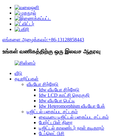
எங்களை அழைக்கவும்:+86-13128858443
உங்கள் வணிகத்திற்கு ஒரு இலவச ஆதரவு
வீடு
தயாரிப்புகள்
வீடியோ சிற்றேடு
Idw வீடியோ சிற்றேடு
Idw LCD காட்சி தொகுதி
Idw வீடியோ பெட்டி
Idw Heteromorphism வீடியோ பேக்
டிஜிட்டல் புகைப்பட சட்டகம்
வைஃபை டிஜிட்டல் புகைப்பட சட்டகம்
போர்ட்டபிள் திரை
டிஜிட்டல் காலண்டர் நாள் கடிகாரம்
டேப்லெட் பிசி