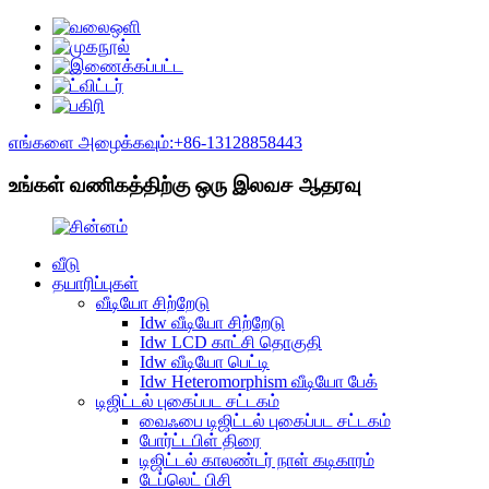
எங்களை அழைக்கவும்:+86-13128858443
உங்கள் வணிகத்திற்கு ஒரு இலவச ஆதரவு
வீடு
தயாரிப்புகள்
வீடியோ சிற்றேடு
Idw வீடியோ சிற்றேடு
Idw LCD காட்சி தொகுதி
Idw வீடியோ பெட்டி
Idw Heteromorphism வீடியோ பேக்
டிஜிட்டல் புகைப்பட சட்டகம்
வைஃபை டிஜிட்டல் புகைப்பட சட்டகம்
போர்ட்டபிள் திரை
டிஜிட்டல் காலண்டர் நாள் கடிகாரம்
டேப்லெட் பிசி