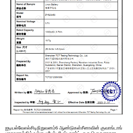
ஐடியல்வே
எல்சிடி
நிறுவனம்
6 ஆண்டுகள்
சீனாவின் குவாங்டாங்