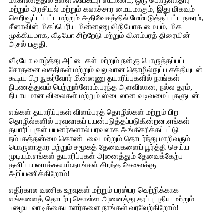
மாகாணத்தில் உள்ள ஃபேக்டரி ஸ்டாண்ட், ஒரு பொருளாதார
மற்றும் அரசியல் மற்றும் கலாச்சார மையமாகும், இது மிகவும்
செறிவூட்டப்பட்ட மற்றும் அதிவேகத்தில் மேம்படுத்தப்பட்ட நகரம்,
சீனாவின் மிகப்பெரிய மின்னணு விநியோக மையம், மிக
முக்கியமாக, வீடியோ சிற்றேடு மற்றும் விளம்பரத் திரையின்
அசல் பகுதி.
வீடியோ வாழ்த்து அட்டைகள் மற்றும் நன்கு பொருத்தப்பட்ட
சோதனை வசதிகள் மற்றும் வலுவான தொழில்நுட்ப சக்தியுடன்
கூடிய பிற நுகர்வோர் மின்னணு தயாரிப்புகளில் நாங்கள்
நிபுணத்துவம் பெற்றுள்ளோம்.பரந்த அளவிலான, நல்ல தரம்,
நியாயமான விலைகள் மற்றும் ஸ்டைலான வடிவமைப்புகளுடன்,
எங்கள் தயாரிப்புகள் விளம்பரத் தொழில்கள் மற்றும் பிற
தொழில்களில் பரவலாகப் பயன்படுத்தப்படுகின்றன.எங்கள்
தயாரிப்புகள் பயனர்களால் பரவலாக அங்கீகரிக்கப்பட்டு
நம்பகத்தன்மை கொண்டவை மற்றும் தொடர்ந்து மாறிவரும்
பொருளாதார மற்றும் சமூகத் தேவைகளைப் பூர்த்தி செய்ய
முடியும்.எங்கள் தயாரிப்புகள் அனைத்தும் தேவைக்கேற்ப
தனிப்பயனாக்கலாம்.நாங்கள் சிறந்த சேவைக்கு
அர்ப்பணிக்கிறோம்!
எதிர்கால வணிக உறவுகள் மற்றும் பரஸ்பர வெற்றிக்காக
எங்களைத் தொடர்பு கொள்ள அனைத்து தரப்பு புதிய மற்றும்
பழைய வாடிக்கையாளர்களை நாங்கள் வரவேற்கிறோம்!