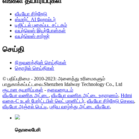
எங்கள் தயாரிப்புகள்
வீடியோ சிற்றேடு
ஸ்மார்ட் AI ஹோல்டர்
டிஜிட்டல் புகைப்பட சட்டகம்
வயர்லெஸ் இயர்போன்கள்
வயர்லெஸ் சார்ஜர்
செய்தி
நிறுவனத்தின் செய்திகள்
தொழில் செய்திகள்
© பதிப்புரிமை - 2010-2023: அனைத்து உரிமைகளும்
பாதுகாக்கப்பட்டவை.Shenzhen Idalway Technology Co., Ltd
சூடான தயாரிப்புகள்
-
தளவரைபடம்
வீடியோ வணிக அட்டை
,
வீடியோ வணிக அட்டை உதாரணம்
,
Hdmi
வகை-C உடன் போர்ட்டபிள் லெட் மானிட்டர்
,
வீடியோ சிற்றேடு செலவு
,
வீடியோ அஞ்சல் பெட்டி
,
புதிய வாழ்த்து அட்டை வீடியோ
,
தொலைபேசி