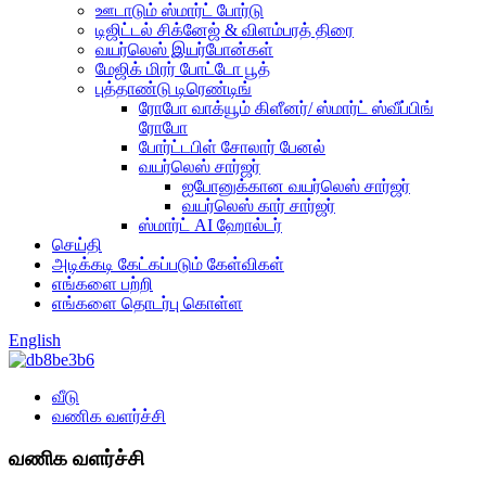
ஊடாடும் ஸ்மார்ட் போர்டு
டிஜிட்டல் சிக்னேஜ் & விளம்பரத் திரை
வயர்லெஸ் இயர்போன்கள்
மேஜிக் மிரர் போட்டோ பூத்
புத்தாண்டு டிரெண்டிங்
ரோபோ வாக்யூம் கிளீனர்/ ஸ்மார்ட் ஸ்வீப்பிங்
ரோபோ
போர்ட்டபிள் சோலார் பேனல்
வயர்லெஸ் சார்ஜர்
ஐபோனுக்கான வயர்லெஸ் சார்ஜர்
வயர்லெஸ் கார் சார்ஜர்
ஸ்மார்ட் AI ஹோல்டர்
செய்தி
அடிக்கடி கேட்கப்படும் கேள்விகள்
எங்களை பற்றி
எங்களை தொடர்பு கொள்ள
English
வீடு
வணிக வளர்ச்சி
வணிக வளர்ச்சி