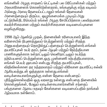
எங்களின் அழகு சாதனப் பெட்டிகள் பல பிரிப்பான்கள் மற்றும்
அலமாரிகளைக் கொண்டுள்ளதால், உங்களுக்கு எந்த வடிவம்
அல்லது அளவு தேவைப்பட்டாலும் உங்கள் தேவைகள்
அனைத்தையும் திறம்பட ஒழுங்கமைக்க முடியும்.அது
மட்டுமின்றி, ரிமெம்பர் உங்கள் அழகு சேமிப்பிற்காக பலவிதமான
கவர்ச்சிகரமான மற்றும் கவர்ச்சிகரமான வடிவமைப்புகளை
வழங்குகிறது.
1998 ஆம் ஆண்டு முதல், நினைவின் உரிமையாளர் இந்த
வரிசையில் நிபுணத்துவம் பெற்றுள்ளார் மற்றும் சிறந்த
அனுபவத்தையும் தொழில்நுட்பத்தையும் பெற்றுள்ளார்.எங்கள்
தயாரிப்புகள் உயர் தரம், நல்ல ஆயுள் மற்றும் நேர்த்தியான
பாணிகளுக்காக உள்நாட்டிலும் வெளிநாட்டிலும் உயர்ந்த
நற்பெயரைப் பெற்றுள்ளன.ஒரு முன்னணி உற்பத்தியாளராக,
எங்கள் பெயர் ஞாபகம் என்பது சிறந்த தயாரிப்புகள்,
விதிவிலக்கான தர உத்தரவாதம் மற்றும் விரிவான தயாரிப்பு கல்வி
ஆகியவற்றுடன் ஒத்ததாக உள்ளது.எங்கள்
வாடிக்கையாளர்களுக்கு என்ன தேவை என்பதைப்
புரிந்துகொள்வதில் ஒரு வரலாறு உள்ளது என்பதை நினைவில்
கொள்ளுங்கள், மேலும் வாடிக்கையாளர்களின் சந்தைப்
பங்குகளை ஆராய உதவும் கேஸ்களை வடிவமைப்பதில் நாங்கள்
ஆர்வமாக உள்ளோம்.