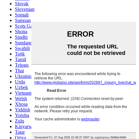
Slovak
Slovenian
Somali
Samoan
Scots Gaelic
Shona
Sindhi
Sundanese
Swahili
Tajik
Tamil
Telugu
Thai
Ukrainian
Urdu
Uzbek
Vietnamese
Welsh
Xhosa
Yiddish
Yoruba
Zulu
Kinyarwanda
Tatar
Oriya