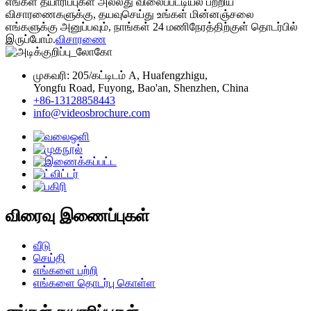
எங்கள் தயாரிப்புகள் அல்லது விலைப்பட்டியல் பற்றிய
விசாரணைகளுக்கு, தயவுசெய்து உங்கள் மின்னஞ்சலை
எங்களுக்கு அனுப்பவும், நாங்கள் 24 மணிநேரத்திற்குள் தொடர்பில்
இருப்போம்.
விசாரணை
முகவரி: 205/கட்டிடம் A, Huafengzhigu,
Yongfu Road, Fuyong, Bao'an, Shenzhen, China
+86-13128858443
info@videosbrochure.com
விரைவு இணைப்புகள்
வீடு
செய்தி
எங்களை பற்றி
எங்களை தொடர்பு கொள்ள