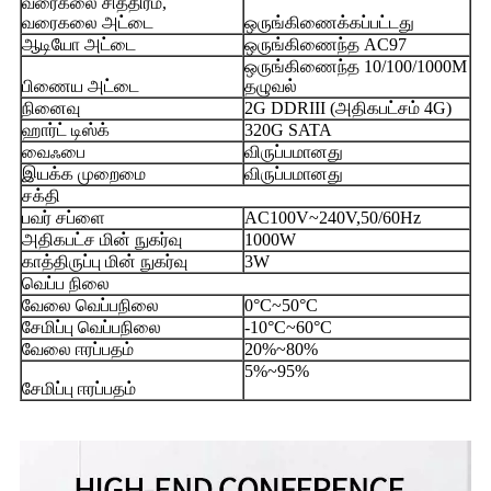
வரைகலை சித்திரம்,
வரைகலை அட்டை
ஒருங்கிணைக்கப்பட்டது
ஆடியோ அட்டை
ஒருங்கிணைந்த AC97
ஒருங்கிணைந்த 10/100/1000M
பிணைய அட்டை
தழுவல்
நினைவு
2G DDRIII (அதிகபட்சம் 4G)
ஹார்ட் டிஸ்க்
320G SATA
வைஃபை
விருப்பமானது
இயக்க முறைமை
விருப்பமானது
சக்தி
பவர் சப்ளை
AC100V~240V,50/60Hz
அதிகபட்ச மின் நுகர்வு
1000W
காத்திருப்பு மின் நுகர்வு
3W
வெப்ப நிலை
வேலை வெப்பநிலை
0°C~50°C
சேமிப்பு வெப்பநிலை
-10°C~60°C
வேலை ஈரப்பதம்
20%~80%
5%~95%
சேமிப்பு ஈரப்பதம்