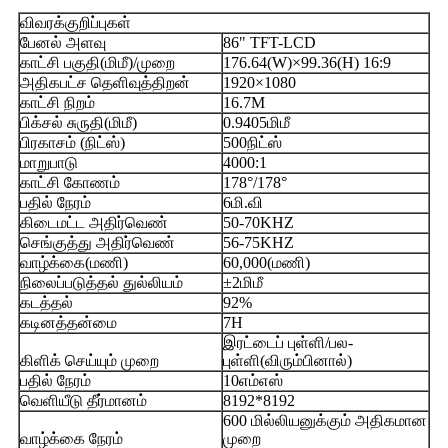
விவரக்குறிப்புகள்
பேனல் அளவு
86" TFT-LCD
காட்சி பகுதி(மிமீ)/முறை
176.64(W)×99.36(H) 16:9
அதிகபட்ச தெளிவுத்திறன்
1920×1080
காட்சி நிறம்
16.7M
பிக்சல் சுருதி(மிமீ)
0.9405மிமீ
பிரகாசம் (நிட்ஸ்)
500நிட்ஸ்
மாறுபாடு
4000:1
காட்சி கோணம்
178°/178°
பதில் நேரம்
6மி.வி
கிடைமட்ட அதிர்வெண்
50-70KHZ
செங்குத்து அதிர்வெண்
56-75KHZ
வாழ்க்கை(மணி)
60,000(மணி)
நிலைப்படுத்தல் துல்லியம்
±2மிமீ
கடத்தல்
92%
கடினத்தன்மை
7H
இரட்டைப் புள்ளி/பல-
கிளிக் செய்யும் முறை
புள்ளி(விரும்பினால்)
பதில் நேரம்
10எம்எஸ்
வெளியீடு தீர்மானம்
8192*8192
600 மில்லியனுக்கும் அதிகமான
வாழ்க்கை நேரம்
முறை