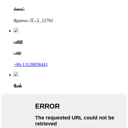
ஸ்கைப்
நேரலை: பீட்டர்_12761
பகிரி
பகிரி
+86-13128858443
மேல்