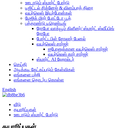
ஊடாடும் ஸ்மார்ட் போர்டு
டிஜிட்டல் சிக்னேஜ் & விளம்பரத் திரை
வயர்லெஸ் இயர்போன்கள்
மேஜிக் மிரர் போட்டோ பூத்
புத்தாண்டு டிரெண்டிங்
ரோபோ வாக்யூம் கிளீனர்/ ஸ்மார்ட் ஸ்வீப்பிங்
ரோபோ
போர்ட்டபிள் சோலார் பேனல்
வயர்லெஸ் சார்ஜர்
ஐபோனுக்கான வயர்லெஸ் சார்ஜர்
வயர்லெஸ் கார் சார்ஜர்
ஸ்மார்ட் AI ஹோல்டர்
செய்தி
அடிக்கடி கேட்கப்படும் கேள்விகள்
எங்களை பற்றி
எங்களை தொடர்பு கொள்ள
English
வீடு
தயாரிப்புகள்
ஊடாடும் ஸ்மார்ட் போர்டு
தயாரிப்புகள்