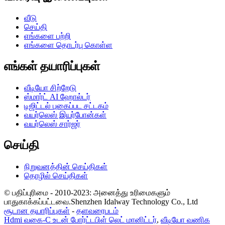
வீடு
செய்தி
எங்களை பற்றி
எங்களை தொடர்பு கொள்ள
எங்கள் தயாரிப்புகள்
வீடியோ சிற்றேடு
ஸ்மார்ட் AI ஹோல்டர்
டிஜிட்டல் புகைப்பட சட்டகம்
வயர்லெஸ் இயர்போன்கள்
வயர்லெஸ் சார்ஜர்
செய்தி
நிறுவனத்தின் செய்திகள்
தொழில் செய்திகள்
© பதிப்புரிமை - 2010-2023: அனைத்து உரிமைகளும்
பாதுகாக்கப்பட்டவை.Shenzhen Idalway Technology Co., Ltd
சூடான தயாரிப்புகள்
-
தளவரைபடம்
Hdmi வகை-C உடன் போர்ட்டபிள் லெட் மானிட்டர்
,
வீடியோ வணிக