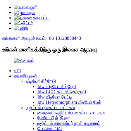
எங்களை அழைக்கவும்:+86-13128858443
உங்கள் வணிகத்திற்கு ஒரு இலவச ஆதரவு
வீடு
தயாரிப்புகள்
வீடியோ சிற்றேடு
Idw வீடியோ சிற்றேடு
Idw LCD காட்சி தொகுதி
Idw வீடியோ பெட்டி
Idw Heteromorphism வீடியோ பேக்
டிஜிட்டல் புகைப்பட சட்டகம்
வைஃபை டிஜிட்டல் புகைப்பட சட்டகம்
போர்ட்டபிள் திரை
டிஜிட்டல் காலண்டர் நாள் கடிகாரம்
டேப்லெட் பிசி