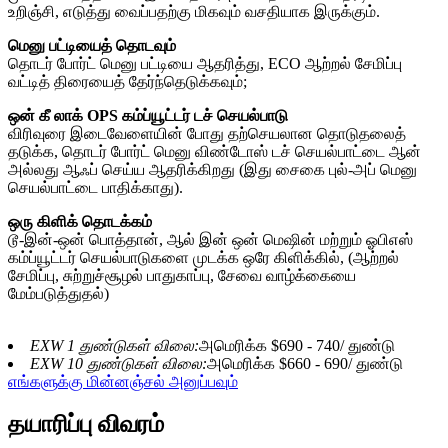
உறிஞ்சி, எடுத்து வைப்பதற்கு மிகவும் வசதியாக இருக்கும்.
மெனு பட்டியைத் தொடவும்
தொடர் போர்ட் மெனு பட்டியை ஆதரித்து, ECO ஆற்றல் சேமிப்பு
வட்டித் திரையைத் தேர்ந்தெடுக்கவும்;
ஒன் கீ லாக் OPS கம்ப்யூட்டர் டச் செயல்பாடு
விரிவுரை இடைவேளையின் போது தற்செயலான தொடுதலைத்
தடுக்க, தொடர் போர்ட் மெனு விண்டோஸ் டச் செயல்பாட்டை ஆன்
அல்லது ஆஃப் செய்ய ஆதரிக்கிறது (இது சைகை புல்-அப் மெனு
செயல்பாட்டை பாதிக்காது).
ஒரு கிளிக் தொடக்கம்
டூ-இன்-ஒன் பொத்தான், ஆல் இன் ஒன் மெஷின் மற்றும் ஓபிஎஸ்
கம்ப்யூட்டர் செயல்பாடுகளை முடக்க ஒரே கிளிக்கில், (ஆற்றல்
சேமிப்பு, சுற்றுச்சூழல் பாதுகாப்பு, சேவை வாழ்க்கையை
மேம்படுத்துதல்)
EXW 1 துண்டுகள் விலை:
அமெரிக்க $690 - 740/ துண்டு
EXW 10 துண்டுகள் விலை:
அமெரிக்க $660 - 690/ துண்டு
எங்களுக்கு மின்னஞ்சல் அனுப்பவும்
தயாரிப்பு விவரம்