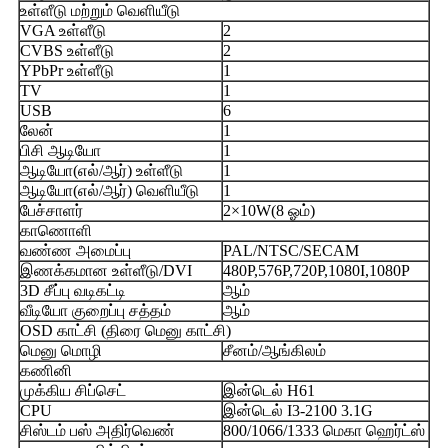
உள்ளீடு மற்றும் வெளியீடு
VGA உள்ளீடு
2
CVBS உள்ளீடு
2
YPbPr உள்ளீடு
1
TV
1
USB
6
லேன்
1
பிசி ஆடியோ
1
ஆடியோ(எல்/ஆர்) உள்ளீடு
1
ஆடியோ(எல்/ஆர்) வெளியீடு
1
பேச்சாளர்
2×10W(8 ஓம்)
காணொளி
வண்ண அமைப்பு
PAL/NTSC/SECAM
இணக்கமான உள்ளீடு/DVI
480P,576P,720P,1080I,1080P
3D சீப்பு வடிகட்டி
ஆம்
வீடியோ குறைப்பு சத்தம்
ஆம்
OSD காட்சி (திரை மெனு காட்சி)
மெனு மொழி
சீனம்/ஆங்கிலம்
கணினி
முக்கிய சிப்செட்
இன்டெல் H61
CPU
இன்டெல் I3-2100 3.1G
சிஸ்டம் பஸ் அதிர்வெண்
800/1066/1333 மெகா ஹெர்ட்ஸ்