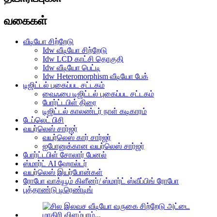
வகைகள்
வீடியோ சிற்றேடு
Idw வீடியோ சிற்றேடு
Idw LCD காட்சி தொகுதி
Idw வீடியோ பெட்டி
Idw Heteromorphism வீடியோ பேக்
டிஜிட்டல் புகைப்பட சட்டகம்
வைஃபை டிஜிட்டல் புகைப்பட சட்டகம்
போர்ட்டபிள் திரை
டிஜிட்டல் காலண்டர் நாள் கடிகாரம்
டேப்லெட் பிசி
வயர்லெஸ் சார்ஜர்
வயர்லெஸ் கார் சார்ஜர்
ஐபோனுக்கான வயர்லெஸ் சார்ஜர்
போர்ட்டபிள் சோலார் பேனல்
ஸ்மார்ட் AI ஹோல்டர்
வயர்லெஸ் இயர்போன்கள்
ரோபோ வாக்யூம் கிளீனர்/ ஸ்மார்ட் ஸ்வீப்பிங் ரோபோ
புத்தாண்டு டிரெண்டிங்