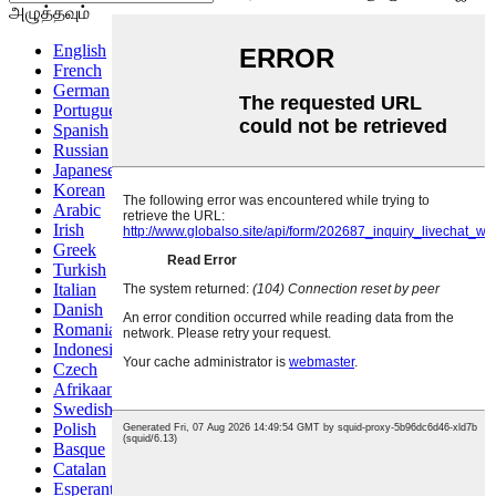
அழுத்தவும்
English
French
German
Portuguese
Spanish
Russian
Japanese
Korean
Arabic
Irish
Greek
Turkish
Italian
Danish
Romanian
Indonesian
Czech
Afrikaans
Swedish
Polish
Basque
Catalan
Esperanto