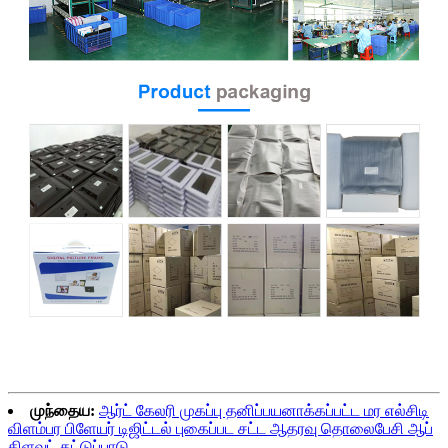
முந்தைய:
ஆர்ட் கேலரி முகப்பு தனிப்பயனாக்கப்பட்ட மர எல்சிடி
விளம்பர பிளேயர் டிஜிட்டல் புகைப்பட சட்ட ஆதரவு தொலைபேசி ஆப்
கிளவுட் கட்டுப்பாடு