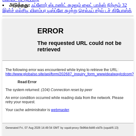
அடுத்தது:
ஃப்ளோர் ஸ்டாண்ட் சுழலும் லைட் பாக்ஸ் நிற்கும் 32
இன்ச் எல்சிடி விளம்பர டிஸ்ப்ளே சுழற்று செல்ஃப் சர்வ் டச் கியோஸ்க்