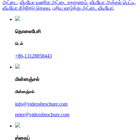
அட்டை
,
வீடியோ வணிக அட்டை உதாரணம்
,
வீடியோ அஞ்சல் பெட்டி
,
வீடியோ சிற்றேடு செலவு
,
புதிய வாழ்த்து அட்டை வீடியோ
,
தொலைபேசி
டெல்
+86-13128858443
மின்னஞ்சல்
மின்னஞ்சல்
info@videosbrochure.com
peter@videosbrochure.com
ஸ்கைப்