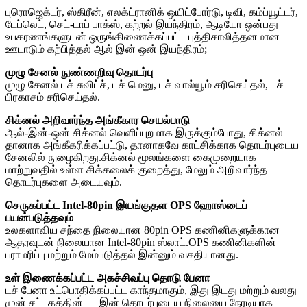
புரொஜெக்டர், ஸ்கிரீன், எலக்ட்ரானிக் ஒயிட்போர்டு, டிவி, கம்ப்யூட்டர்,
டேப்லெட், செட்-டாப் பாக்ஸ், கற்றல் இயந்திரம், ஆடியோ ஒன்பது
உபகரணங்களுடன் ஒருங்கிணைக்கப்பட்ட புத்திசாலித்தனமான
ஊடாடும் கற்பித்தல் ஆல் இன் ஒன் இயந்திரம்;
முழு சேனல் நுண்ணறிவு தொடர்பு
முழு சேனல் டச் சுவிட்ச், டச் மெனு, டச் வால்யூம் சரிசெய்தல், டச்
பிரகாசம் சரிசெய்தல்.
சிக்னல் அறிவார்ந்த அங்கீகார செயல்பாடு
ஆல்-இன்-ஒன் சிக்னல் வெளிப்புறமாக இருக்கும்போது, ​​சிக்னல்
தானாக அங்கீகரிக்கப்பட்டு, தானாகவே காட்சிக்காக தொடர்புடைய
சேனலில் நுழைகிறது.சிக்னல் மூலங்களை கைமுறையாக
மாற்றுவதில் உள்ள சிக்கலைக் குறைத்து, மேலும் அறிவார்ந்த
தொடர்புகளை அடையவும்.
செருகப்பட்ட Intel-80pin இயங்குதள OPS ஹோஸ்டைப்
பயன்படுத்தவும்
உலகளாவிய சந்தை நிலையான 80pin OPS கணினிகளுக்கான
ஆதரவுடன் நிலையான Intel-80pin ஸ்லாட்.OPS கணினிகளின்
பராமரிப்பு மற்றும் மேம்படுத்தல் இன்னும் வசதியானது.
உள் இணைக்கப்பட்ட அகச்சிவப்பு தொடு பேனா
டச் பேனா உட்பொதிக்கப்பட்ட காந்தமாகும், இது இடது மற்றும் வலது
முன் சட்டகத்தின் ∟ இன் தொடர்புடைய நிலையை நேரடியாக