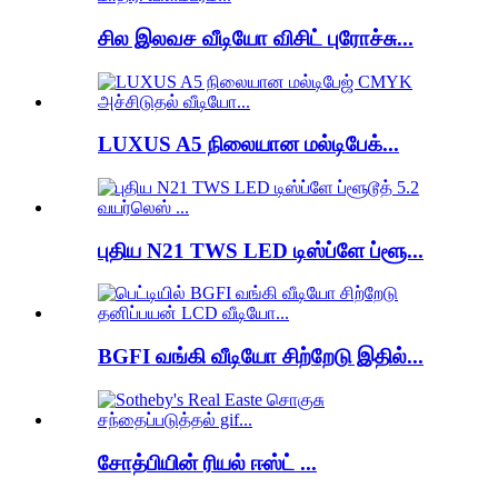
சில இலவச வீடியோ விசிட் புரோச்சு...
LUXUS A5 நிலையான மல்டிபேக்...
புதிய N21 TWS LED டிஸ்ப்ளே ப்ளூ...
BGFI வங்கி வீடியோ சிற்றேடு இதில்...
சோத்பியின் ரியல் ஈஸ்ட் ...