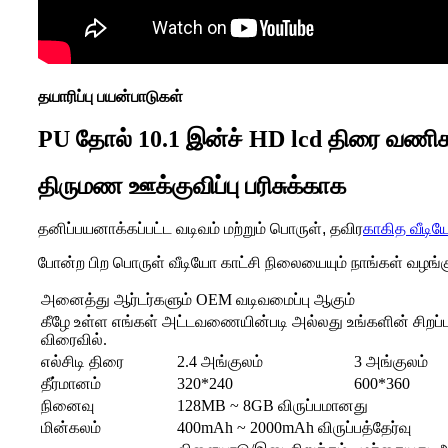
தயாரிப்பு பயன்பாடுகள்
PU தோல் 10.1 இன்ச் HD lcd திரை வணிக 
திருமண ஊக்குவிப்பு பரிசுக்காக
தனிப்பயனாக்கப்பட்ட வடிவம் மற்றும் பொருள், தவிர
காகித வீடிய
போன்ற பிற பொருள் வீடியோ காட்சி நிலையையும் நாங்கள் வழங்
அனைத்து ஆர்டர்களும் OEM வடிவமைப்பு ஆகும்
கீழே உள்ள எங்கள் அட்டவணையின்படி அல்லது உங்களின் சிறப்பு
விரைவில்.
எல்சிடி திரை
2.4 அங்குலம்
3 அங்குலம்
தீர்மானம்
320*240
600*360
நினைவு
128MB ~ 8GB விருப்பமானது
மின்கலம்
400mAh ~ 2000mAh விருப்பத்தேர்வு