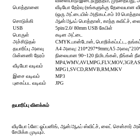
விளையாடு/இடைநிறுத்தம், முந்தையது, அ
பொத்தானை
வீடியோ தேர்வு (உங்களுக்கு தேவையான
(ஒரு அட்டையில் அதிகபட்சம் 10 பொத்தா
சொடுக்கி
ஆன்/ஆஃப் பொத்தான், காந்த சுவிட்ச், லைட்
USB
5pin/2.0/ 80mm USB கேபிள்
பொருள்
கடின அட்டை
அச்சிடுதல்
CMYK.பான்டோன், பொறிக்கப்பட்ட, தங்கம்
தயாரிப்பு அளவு
A4 அளவு: 210*297*9mm;A5 அளவு"210*1
பின்னணி நேரம்
நிலையான 90~120 நிமிடங்கள், நீங்கள் நீண்
MP4,WMV,AVI,MPG,FLV,MOV,3GP,A
வீடியோ வடிவம்
MPG1,SVCD,RMVB,RM,MKV
இசை வடிவம்
MP3
புகைப்பட வடிவம்
JPG
தயாரிப்பு விளக்கம்
வீடியோ ப்ளே: ஓப்பனிங், ஆன்/ஆஃப் ஸ்விட்ச், லைட் சென்சார்
சேமிக்க முடியும்.