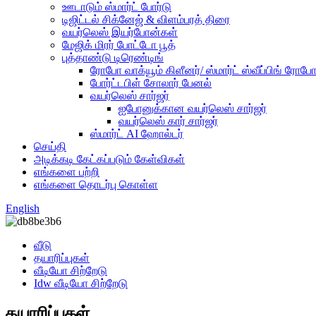
ஊடாடும் ஸ்மார்ட் போர்டு
டிஜிட்டல் சிக்னேஜ் & விளம்பரத் திரை
வயர்லெஸ் இயர்போன்கள்
மேஜிக் மிரர் போட்டோ பூத்
புத்தாண்டு டிரெண்டிங்
ரோபோ வாக்யூம் கிளீனர்/ ஸ்மார்ட் ஸ்வீப்பிங் ரோப
போர்ட்டபிள் சோலார் பேனல்
வயர்லெஸ் சார்ஜர்
ஐபோனுக்கான வயர்லெஸ் சார்ஜர்
வயர்லெஸ் கார் சார்ஜர்
ஸ்மார்ட் AI ஹோல்டர்
செய்தி
அடிக்கடி கேட்கப்படும் கேள்விகள்
எங்களை பற்றி
எங்களை தொடர்பு கொள்ள
English
வீடு
தயாரிப்புகள்
வீடியோ சிற்றேடு
Idw வீடியோ சிற்றேடு
தயாரிப்புகள்