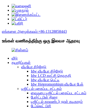
எங்களை அழைக்கவும்:+86-13128858443
உங்கள் வணிகத்திற்கு ஒரு இலவச ஆதரவு
வீடு
தயாரிப்புகள்
வீடியோ சிற்றேடு
Idw வீடியோ சிற்றேடு
Idw LCD காட்சி தொகுதி
Idw வீடியோ பெட்டி
Idw Heteromorphism வீடியோ பேக்
டிஜிட்டல் புகைப்பட சட்டகம்
வைஃபை டிஜிட்டல் புகைப்பட சட்டகம்
போர்ட்டபிள் திரை
டிஜிட்டல் காலண்டர் நாள் கடிகாரம்
டேப்லெட் பிசி