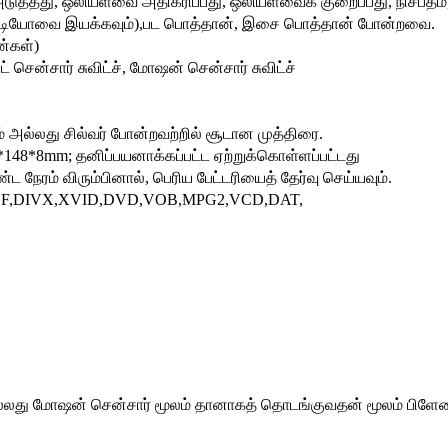
டுத்தது, ஒலியளவை அதிகரிப்பது, ஒலியளவைக் குறைப்பது, நிசப்தம்
 வீடியோவை இயக்கவும்),பட பொத்தான், இசை பொத்தான் போன்றவை.
ன்கள்)
 சென்சார் சுவிட்ச், மோஷன் சென்சார் சுவிட்ச்
 அல்லது சில்வர் போன்றவற்றில் சூடான முத்திரை.
48*8mm; தனிப்பயனாக்கப்பட்ட ஏற்றுக்கொள்ளப்பட்டது
ட நேரம் விரும்பினால், பெரிய பேட்டரியைத் தேர்வு செய்யவும்.
SF,DIVX,XVID,DVD,VOB,MPG2,VCD,DAT,
 அல்லது மோஷன் சென்சார் மூலம் தானாகத் தொடங்குவதன் மூலம் பிளேய