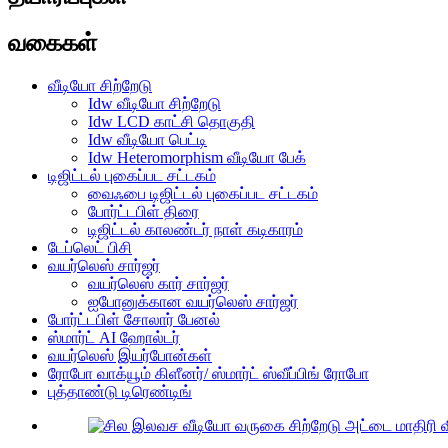
வகைகள்
வீடியோ சிற்றேடு
Idw வீடியோ சிற்றேடு
Idw LCD காட்சி தொகுதி
Idw வீடியோ பெட்டி
Idw Heteromorphism வீடியோ பேக்
டிஜிட்டல் புகைப்பட சட்டகம்
வைஃபை டிஜிட்டல் புகைப்பட சட்டகம்
போர்ட்டபிள் திரை
டிஜிட்டல் காலண்டர் நாள் கடிகாரம்
டேப்லெட் பிசி
வயர்லெஸ் சார்ஜர்
வயர்லெஸ் கார் சார்ஜர்
ஐபோனுக்கான வயர்லெஸ் சார்ஜர்
போர்ட்டபிள் சோலார் பேனல்
ஸ்மார்ட் AI ஹோல்டர்
வயர்லெஸ் இயர்போன்கள்
ரோபோ வாக்யூம் கிளீனர்/ ஸ்மார்ட் ஸ்வீப்பிங் ரோபோ
புத்தாண்டு டிரெண்டிங்