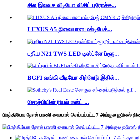
சில இலவச வீடியோ விசிட் புரோச்சு...
LUXUS A5 நிலையான மல்டிபேக்...
புதிய N21 TWS LED டிஸ்ப்ளே ப்ளூ...
BGFI வங்கி வீடியோ சிற்றேடு இதில்...
சோத்பியின் ரியல் ஈஸ்ட் ...
பிரத்தியேக தோல் பாணி கையால் செய்யப்பட்ட 7 அங்குல ஐபிஎஸ் த