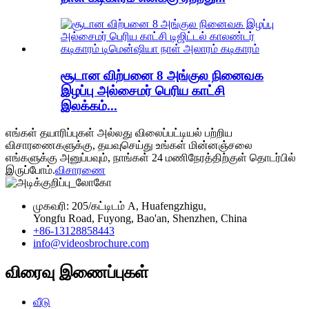
சூடான விற்பனை 8 அங்குல நினைவக
இழப்பு அல்சைமர் பெரிய காட்சி
இலக்கம்...
எங்கள் தயாரிப்புகள் அல்லது விலைப்பட்டியல் பற்றிய
விசாரணைகளுக்கு, தயவுசெய்து உங்கள் மின்னஞ்சலை
எங்களுக்கு அனுப்பவும், நாங்கள் 24 மணிநேரத்திற்குள் தொடர்பில்
இருப்போம்.
விசாரணை
முகவரி: 205/கட்டிடம் A, Huafengzhigu,
Yongfu Road, Fuyong, Bao'an, Shenzhen, China
+86-13128858443
info@videosbrochure.com
விரைவு இணைப்புகள்
வீடு