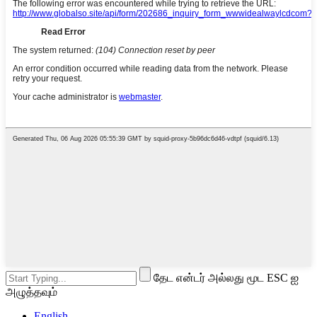
தேட என்டர் அல்லது மூட ESC ஐ
அழுத்தவும்
English