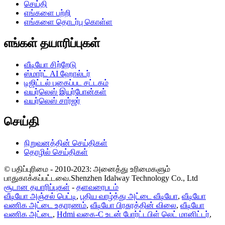
செய்தி
எங்களை பற்றி
எங்களை தொடர்பு கொள்ள
எங்கள் தயாரிப்புகள்
வீடியோ சிற்றேடு
ஸ்மார்ட் AI ஹோல்டர்
டிஜிட்டல் புகைப்பட சட்டகம்
வயர்லெஸ் இயர்போன்கள்
வயர்லெஸ் சார்ஜர்
செய்தி
நிறுவனத்தின் செய்திகள்
தொழில் செய்திகள்
© பதிப்புரிமை - 2010-2023: அனைத்து உரிமைகளும்
பாதுகாக்கப்பட்டவை.Shenzhen Idalway Technology Co., Ltd
சூடான தயாரிப்புகள்
-
தளவரைபடம்
வீடியோ அஞ்சல் பெட்டி
,
புதிய வாழ்த்து அட்டை வீடியோ
,
வீடியோ
வணிக அட்டை உதாரணம்
,
வீடியோ பிரசுரத்தின் விலை
,
வீடியோ
வணிக அட்டை
,
Hdmi வகை-C உடன் போர்ட்டபிள் லெட் மானிட்டர்
,