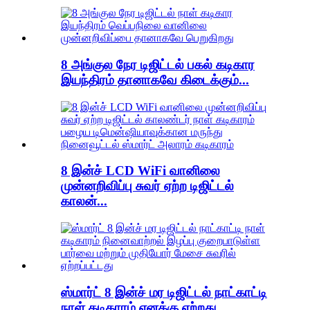
8 அங்குல நேர டிஜிட்டல் பகல் கடிகார
இயந்திரம் தானாகவே கிடைக்கும்...
8 இன்ச் LCD WiFi வானிலை
முன்னறிவிப்பு சுவர் ஏற்ற டிஜிட்டல்
காலன்...
ஸ்மார்ட் 8 இன்ச் மர டிஜிட்டல் நாட்காட்டி
நாள் கடிகாரம் எனக்கு ஏற்றது...