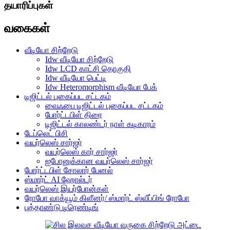
தயாரிப்புகள்
வகைகள்
வீடியோ சிற்றேடு
Idw வீடியோ சிற்றேடு
Idw LCD காட்சி தொகுதி
Idw வீடியோ பெட்டி
Idw Heteromorphism வீடியோ பேக்
டிஜிட்டல் புகைப்பட சட்டகம்
வைஃபை டிஜிட்டல் புகைப்பட சட்டகம்
போர்ட்டபிள் திரை
டிஜிட்டல் காலண்டர் நாள் கடிகாரம்
டேப்லெட் பிசி
வயர்லெஸ் சார்ஜர்
வயர்லெஸ் கார் சார்ஜர்
ஐபோனுக்கான வயர்லெஸ் சார்ஜர்
போர்ட்டபிள் சோலார் பேனல்
ஸ்மார்ட் AI ஹோல்டர்
வயர்லெஸ் இயர்போன்கள்
ரோபோ வாக்யூம் கிளீனர்/ ஸ்மார்ட் ஸ்வீப்பிங் ரோபோ
புத்தாண்டு டிரெண்டிங்