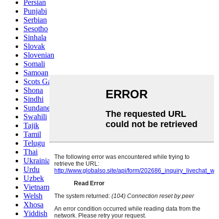
Persian
Punjabi
Serbian
Sesotho
Sinhala
Slovak
Slovenian
Somali
Samoan
Scots Gaelic
Shona
Sindhi
Sundanese
Swahili
Tajik
Tamil
Telugu
Thai
Ukrainian
Urdu
Uzbek
Vietnamese
Welsh
Xhosa
Yiddish