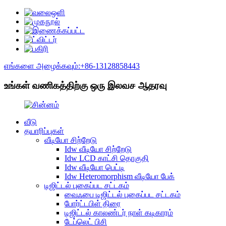
எங்களை அழைக்கவும்:+86-13128858443
உங்கள் வணிகத்திற்கு ஒரு இலவச ஆதரவு
வீடு
தயாரிப்புகள்
வீடியோ சிற்றேடு
Idw வீடியோ சிற்றேடு
Idw LCD காட்சி தொகுதி
Idw வீடியோ பெட்டி
Idw Heteromorphism வீடியோ பேக்
டிஜிட்டல் புகைப்பட சட்டகம்
வைஃபை டிஜிட்டல் புகைப்பட சட்டகம்
போர்ட்டபிள் திரை
டிஜிட்டல் காலண்டர் நாள் கடிகாரம்
டேப்லெட் பிசி