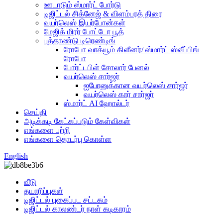
ஊடாடும் ஸ்மார்ட் போர்டு
டிஜிட்டல் சிக்னேஜ் & விளம்பரத் திரை
வயர்லெஸ் இயர்போன்கள்
மேஜிக் மிரர் போட்டோ பூத்
புத்தாண்டு டிரெண்டிங்
ரோபோ வாக்யூம் கிளீனர்/ ஸ்மார்ட் ஸ்வீப்பிங்
ரோபோ
போர்ட்டபிள் சோலார் பேனல்
வயர்லெஸ் சார்ஜர்
ஐபோனுக்கான வயர்லெஸ் சார்ஜர்
வயர்லெஸ் கார் சார்ஜர்
ஸ்மார்ட் AI ஹோல்டர்
செய்தி
அடிக்கடி கேட்கப்படும் கேள்விகள்
எங்களை பற்றி
எங்களை தொடர்பு கொள்ள
English
வீடு
தயாரிப்புகள்
டிஜிட்டல் புகைப்பட சட்டகம்
டிஜிட்டல் காலண்டர் நாள் கடிகாரம்