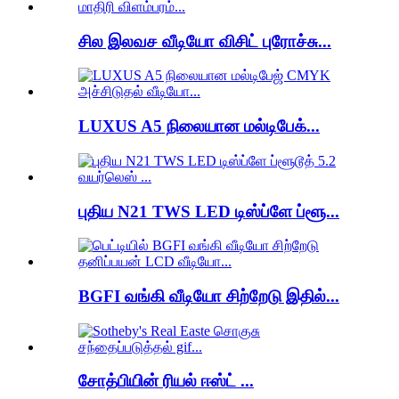
சில இலவச வீடியோ விசிட் புரோச்சு...
LUXUS A5 நிலையான மல்டிபேக்...
புதிய N21 TWS LED டிஸ்ப்ளே ப்ளூ...
BGFI வங்கி வீடியோ சிற்றேடு இதில்...
சோத்பியின் ரியல் ஈஸ்ட் ...