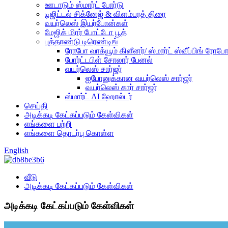
ஊடாடும் ஸ்மார்ட் போர்டு
டிஜிட்டல் சிக்னேஜ் & விளம்பரத் திரை
வயர்லெஸ் இயர்போன்கள்
மேஜிக் மிரர் போட்டோ பூத்
புத்தாண்டு டிரெண்டிங்
ரோபோ வாக்யூம் கிளீனர்/ ஸ்மார்ட் ஸ்வீப்பிங் ரோப
போர்ட்டபிள் சோலார் பேனல்
வயர்லெஸ் சார்ஜர்
ஐபோனுக்கான வயர்லெஸ் சார்ஜர்
வயர்லெஸ் கார் சார்ஜர்
ஸ்மார்ட் AI ஹோல்டர்
செய்தி
அடிக்கடி கேட்கப்படும் கேள்விகள்
எங்களை பற்றி
எங்களை தொடர்பு கொள்ள
English
வீடு
அடிக்கடி கேட்கப்படும் கேள்விகள்
அடிக்கடி கேட்கப்படும் கேள்விகள்