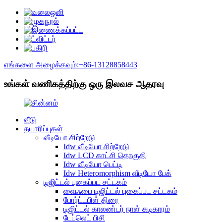
எங்களை அழைக்கவும்:+86-13128858443
உங்கள் வணிகத்திற்கு ஒரு இலவச ஆதரவு
வீடு
தயாரிப்புகள்
வீடியோ சிற்றேடு
Idw வீடியோ சிற்றேடு
Idw LCD காட்சி தொகுதி
Idw வீடியோ பெட்டி
Idw Heteromorphism வீடியோ பேக்
டிஜிட்டல் புகைப்பட சட்டகம்
வைஃபை டிஜிட்டல் புகைப்பட சட்டகம்
போர்ட்டபிள் திரை
டிஜிட்டல் காலண்டர் நாள் கடிகாரம்
டேப்லெட் பிசி