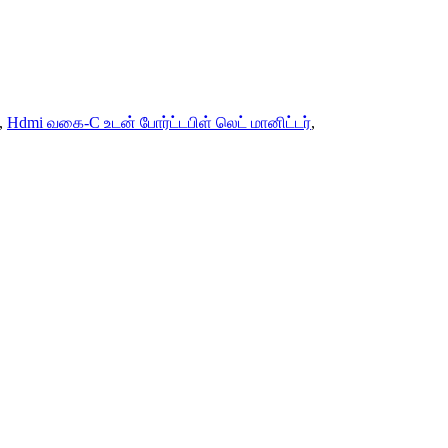
,
Hdmi வகை-C உடன் போர்ட்டபிள் லெட் மானிட்டர்
,