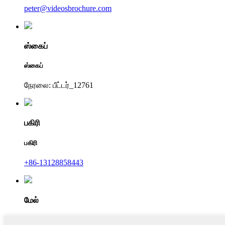
peter@videosbrochure.com
ஸ்கைப்
ஸ்கைப்
நேரலை: பீட்டர்_12761
பகிரி
பகிரி
+86-13128858443
மேல்