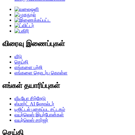
விரைவு இணைப்புகள்
வீடு
செய்தி
எங்களை பற்றி
எங்களை தொடர்பு கொள்ள
எங்கள் தயாரிப்புகள்
வீடியோ சிற்றேடு
ஸ்மார்ட் AI ஹோல்டர்
டிஜிட்டல் புகைப்பட சட்டகம்
வயர்லெஸ் இயர்போன்கள்
வயர்லெஸ் சார்ஜர்
செய்தி