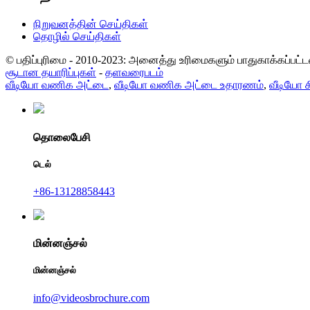
நிறுவனத்தின் செய்திகள்
தொழில் செய்திகள்
© பதிப்புரிமை - 2010-2023: அனைத்து உரிமைகளும் பாதுகாக்கப்பட்ட
சூடான தயாரிப்புகள்
-
தளவரைபடம்
வீடியோ வணிக அட்டை
,
வீடியோ வணிக அட்டை உதாரணம்
,
வீடியோ ச
தொலைபேசி
டெல்
+86-13128858443
மின்னஞ்சல்
மின்னஞ்சல்
info@videosbrochure.com