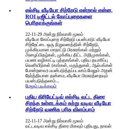
எல்சிடி வீடியோ சிற்றேடு என்றால் என்ன,
ROI டிஜிட்டல் கோப்புறைகளை
பெரிதாக்குங்கள்
22-11-29 அன்று நிர்வாகி மூலம்
வீடியோ கோப்புறை சிற்றேடு பயன்பாடு: வீடியோ
சிற்றேட்டை ஒரு நிறுவனத்தின் சிற்றேடு,
முக்கியமான மாநாட்டு பிரசுரங்கள் மற்றும்
அழைப்பிதழ்கள், முக்கிய திட்ட அறிமுகங்கள்,
பயண வழிகாட்டி புத்தகங்கள், புதிய தயாரிப்பு
வெளியீடுகள் (கார்கள், மருந்துகள், ஆல்பங்கள்
போன்றவை) பயன்படுத்தப்படலாம்.மேலும் அதன்
நேர்த்தியான தன்மை, வீடியோ பிரசுரத்தையும்
பயன்படுத்தலாம்...
மேலும் படிக்கவும்
புதிய கிரியேட்டிவ் எல்சிடி வட்ட திரை
சிறந்த உள்ளடக்கம் சுற்று வடிவ வீடியோ
சிற்றேடு வணிக பரிசு விளம்பரம்
22-11-17 அன்று நிர்வாகி மூலம்
வட்டவடிவ எல்சிடி திரை மிகவும் புதியது, நாவல்