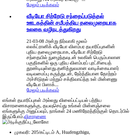
மேலும் படிக்கவும்
வீடியோ சிற்றேடு சந்தைப்படுத்தல்
ஊடகத்தின் சமீபத்திய தலைமுறையாக
உலகை வழிநடத்துகிறது
21-03-08 அன்று நிர்வாகி மூலம்
எலக்ட்ரானிக் வீடியோ விளம்பர தயாரிப்புகளின்
புதிய தலைமுறையாக, வீடியோ சிற்றேடு
சந்தையில் நுழைந்தவுடன் உலகின் பெரும்பாலான
பகுதிகளில் ஒரு புதிய விளம்பரப் புரட்சியைத்
தூண்டியுள்ளது.தனித்துவமான வாடிக்கையாளர்
வடிவமைப்பு கருத்துடன், நேர்த்தியான தோற்றம்
அச்சிடுதல் மற்றும் சக்திவாய்ந்த உள் மின்னணு
வீடியோ பிளாக்...
மேலும் படிக்கவும்
எங்கள் தயாரிப்புகள் அல்லது விலைப்பட்டியல் பற்றிய
விசாரணைகளுக்கு, தயவுசெய்து உங்கள் மின்னஞ்சலை
எங்களுக்கு அனுப்பவும், நாங்கள் 24 மணிநேரத்திற்குள் தொடர்பில்
இருப்போம்.
விசாரணை
முகவரி: 205/கட்டிடம் A, Huafengzhigu,