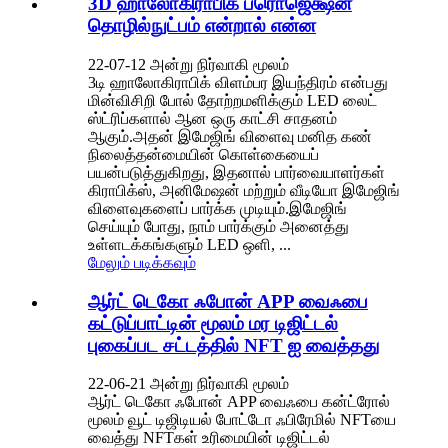
3D ஹாலோகிராபிக் ப்ரொஜெக்ஷன்
தொழில்நுட்பம் என்றால் என்ன
22-07-12 அன்று நிர்வாகி மூலம்
3டி ஹாலோகிராபிக் விளம்பர இயந்திரம் என்பது
மின்விசிறி போல் தோற்றமளிக்கும் LED லைட்
ஸ்ட்ரிப்களால் ஆன ஒரு காட்சி சாதனம்
ஆகும்.அதன் இமேஜிங் விளைவு மனித கண்
நிலைத்தன்மையின் கொள்கையைப்
பயன்படுத்துகிறது, இதனால் பார்வையாளர்கள்
கிராபிக்ஸ், அனிமேஷன் மற்றும் வீடியோ இமேஜிங்
விளைவுகளைப் பார்க்க முடியும்.இமேஜிங்
செய்யும் போது, ​​​​நாம் பார்க்கும் அனைத்து
உள்ளடக்கங்களும் LED ஒளி, ...
மேலும் படிக்கவும்
ஆர்ட் டெகோ ஃபோன் APP வைஃபை
கட்டுப்பாட்டின் மூலம் மர டிஜிட்டல்
புகைப்பட சட்டத்தில் NFT ஐ வைத்தது
22-06-21 அன்று நிர்வாகி மூலம்
ஆர்ட் டெகோ ஃபோன் APP வைஃபை கன்ட்ரோல்
மூலம் வூட் டிஜிடியல் போட்டோ ஃபிரேமில் NFTயை
வைத்து NFTகள் உரிமையின் டிஜிட்டல்