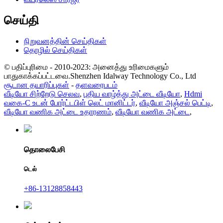
செய்தி
நிறுவனத்தின் செய்திகள்
தொழில் செய்திகள்
© பதிப்புரிமை - 2010-2023: அனைத்து உரிமைகளும்
பாதுகாக்கப்பட்டவை.Shenzhen Idalway Technology Co., Ltd
சூடான தயாரிப்புகள்
-
தளவரைபடம்
வீடியோ சிற்றேடு செலவு
,
புதிய வாழ்த்து அட்டை வீடியோ
,
Hdmi
வகை-C உடன் போர்ட்டபிள் லெட் மானிட்டர்
,
வீடியோ அஞ்சல் பெட்டி
,
வீடியோ வணிக அட்டை உதாரணம்
,
வீடியோ வணிக அட்டை
,
தொலைபேசி
டெல்
+86-13128858443