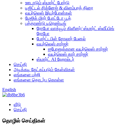
ஊடாடும் ஸ்மார்ட் போர்டு
டிஜிட்டல் சிக்னேஜ் & விளம்பரத் திரை
வயர்லெஸ் இயர்போன்கள்
மேஜிக் மிரர் போட்டோ பூத்
புத்தாண்டு டிரெண்டிங்
ரோபோ வாக்யூம் கிளீனர்/ ஸ்மார்ட் ஸ்வீப்பிங்
ரோபோ
போர்ட்டபிள் சோலார் பேனல்
வயர்லெஸ் சார்ஜர்
ஐபோனுக்கான வயர்லெஸ் சார்ஜர்
வயர்லெஸ் கார் சார்ஜர்
ஸ்மார்ட் AI ஹோல்டர்
செய்தி
அடிக்கடி கேட்கப்படும் கேள்விகள்
எங்களை பற்றி
எங்களை தொடர்பு கொள்ள
English
வீடு
செய்தி
தொழில் செய்திகள்