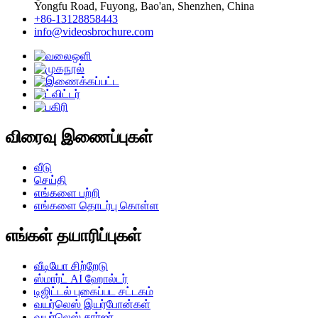
Yongfu Road, Fuyong, Bao'an, Shenzhen, China
+86-13128858443
info@videosbrochure.com
விரைவு இணைப்புகள்
வீடு
செய்தி
எங்களை பற்றி
எங்களை தொடர்பு கொள்ள
எங்கள் தயாரிப்புகள்
வீடியோ சிற்றேடு
ஸ்மார்ட் AI ஹோல்டர்
டிஜிட்டல் புகைப்பட சட்டகம்
வயர்லெஸ் இயர்போன்கள்
வயர்லெஸ் சார்ஜர்