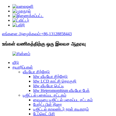
எங்களை அழைக்கவும்:+86-13128858443
உங்கள் வணிகத்திற்கு ஒரு இலவச ஆதரவு
வீடு
தயாரிப்புகள்
வீடியோ சிற்றேடு
Idw வீடியோ சிற்றேடு
Idw LCD காட்சி தொகுதி
Idw வீடியோ பெட்டி
Idw Heteromorphism வீடியோ பேக்
டிஜிட்டல் புகைப்பட சட்டகம்
வைஃபை டிஜிட்டல் புகைப்பட சட்டகம்
போர்ட்டபிள் திரை
டிஜிட்டல் காலண்டர் நாள் கடிகாரம்
டேப்லெட் பிசி