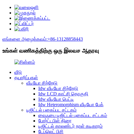
எங்களை அழைக்கவும்:+86-13128858443
உங்கள் வணிகத்திற்கு ஒரு இலவச ஆதரவு
வீடு
தயாரிப்புகள்
வீடியோ சிற்றேடு
Idw வீடியோ சிற்றேடு
Idw LCD காட்சி தொகுதி
Idw வீடியோ பெட்டி
Idw Heteromorphism வீடியோ பேக்
டிஜிட்டல் புகைப்பட சட்டகம்
வைஃபை டிஜிட்டல் புகைப்பட சட்டகம்
போர்ட்டபிள் திரை
டிஜிட்டல் காலண்டர் நாள் கடிகாரம்
டேப்லெட் பிசி