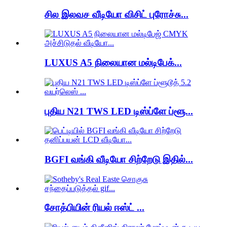
சில இலவச வீடியோ விசிட் புரோச்சு...
LUXUS A5 நிலையான மல்டிபேக்...
புதிய N21 TWS LED டிஸ்ப்ளே ப்ளூ...
BGFI வங்கி வீடியோ சிற்றேடு இதில்...
சோத்பியின் ரியல் ஈஸ்ட் ...