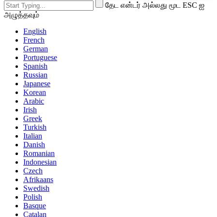
தேட என்டர் அல்லது மூட ESC ஐ
அழுத்தவும்
English
French
German
Portuguese
Spanish
Russian
Japanese
Korean
Arabic
Irish
Greek
Turkish
Italian
Danish
Romanian
Indonesian
Czech
Afrikaans
Swedish
Polish
Basque
Catalan