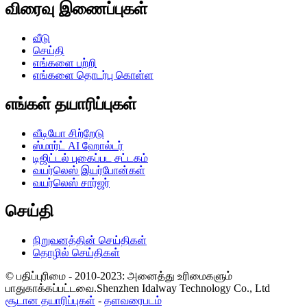
விரைவு இணைப்புகள்
வீடு
செய்தி
எங்களை பற்றி
எங்களை தொடர்பு கொள்ள
எங்கள் தயாரிப்புகள்
வீடியோ சிற்றேடு
ஸ்மார்ட் AI ஹோல்டர்
டிஜிட்டல் புகைப்பட சட்டகம்
வயர்லெஸ் இயர்போன்கள்
வயர்லெஸ் சார்ஜர்
செய்தி
நிறுவனத்தின் செய்திகள்
தொழில் செய்திகள்
© பதிப்புரிமை - 2010-2023: அனைத்து உரிமைகளும்
பாதுகாக்கப்பட்டவை.Shenzhen Idalway Technology Co., Ltd
சூடான தயாரிப்புகள்
-
தளவரைபடம்