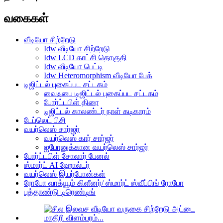
வகைகள்
வீடியோ சிற்றேடு
Idw வீடியோ சிற்றேடு
Idw LCD காட்சி தொகுதி
Idw வீடியோ பெட்டி
Idw Heteromorphism வீடியோ பேக்
டிஜிட்டல் புகைப்பட சட்டகம்
வைஃபை டிஜிட்டல் புகைப்பட சட்டகம்
போர்ட்டபிள் திரை
டிஜிட்டல் காலண்டர் நாள் கடிகாரம்
டேப்லெட் பிசி
வயர்லெஸ் சார்ஜர்
வயர்லெஸ் கார் சார்ஜர்
ஐபோனுக்கான வயர்லெஸ் சார்ஜர்
போர்ட்டபிள் சோலார் பேனல்
ஸ்மார்ட் AI ஹோல்டர்
வயர்லெஸ் இயர்போன்கள்
ரோபோ வாக்யூம் கிளீனர்/ ஸ்மார்ட் ஸ்வீப்பிங் ரோபோ
புத்தாண்டு டிரெண்டிங்