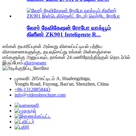
லேசர் நேவிகேஷன் ரோபோ வாக்யூம்
கிளீனர் ZK901 Inteligente R...
எங்கள் தயாரிப்புகள் அல்லது விலைப்பட்டியல் பற்றிய
விசாரணைகளுக்கு, தயவுசெய்து உங்கள் மின்னஞ்சலை
எங்களுக்கு அனுப்பவும், நாங்கள் 24 மணிநேரத்திற்குள் தொடர்பில்
இருப்போம்.
விசாரணை
முகவரி: 205/கட்டிடம் A, Huafengzhigu,
Yongfu Road, Fuyong, Bao'an, Shenzhen, China
+86-13128858443
info@videosbrochure.com