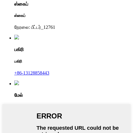
ஸ்கைப்
ஸ்கைப்
நேரலை: பீட்டர்_12761
பகிரி
பகிரி
+86-13128858443
மேல்