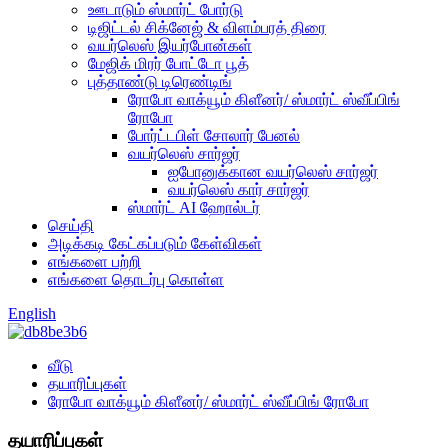
ஊடாடும் ஸ்மார்ட் போர்டு
டிஜிட்டல் சிக்னேஜ் & விளம்பரத் திரை
வயர்லெஸ் இயர்போன்கள்
மேஜிக் மிரர் போட்டோ பூத்
புத்தாண்டு டிரெண்டிங்
ரோபோ வாக்யூம் கிளீனர்/ ஸ்மார்ட் ஸ்வீப்பிங்
ரோபோ
போர்ட்டபிள் சோலார் பேனல்
வயர்லெஸ் சார்ஜர்
ஐபோனுக்கான வயர்லெஸ் சார்ஜர்
வயர்லெஸ் கார் சார்ஜர்
ஸ்மார்ட் AI ஹோல்டர்
செய்தி
அடிக்கடி கேட்கப்படும் கேள்விகள்
எங்களை பற்றி
எங்களை தொடர்பு கொள்ள
English
வீடு
தயாரிப்புகள்
ரோபோ வாக்யூம் கிளீனர்/ ஸ்மார்ட் ஸ்வீப்பிங் ரோபோ
தயாரிப்புகள்