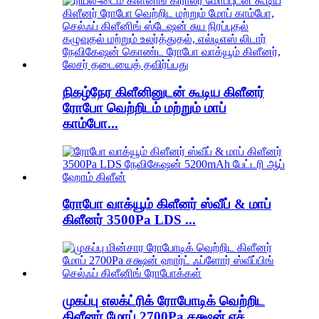
நிகழ்நேர கிளீனினுடன் கூடிய கிளீனர்
ரோபோ வெற்றிடம் மற்றும் மாப்
காம்போ...
ரோபோ வாக்யூம் கிளீனர் ஸ்வீப் & மாப்
கிளீனர் 3500Pa LDS ...
முகப்பு எலக்ட்ரிக் ரோபோடிக் வெற்றிட
கிளீனர் மோப் 2700Pa சக்ஷன் எச்...