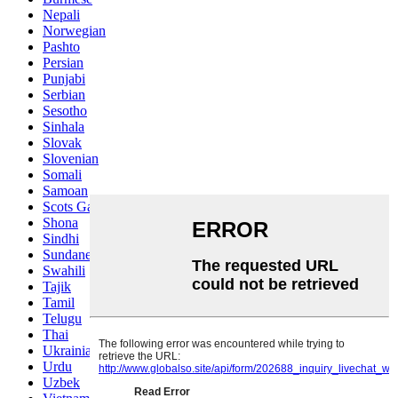
Nepali
Norwegian
Pashto
Persian
Punjabi
Serbian
Sesotho
Sinhala
Slovak
Slovenian
Somali
Samoan
Scots Gaelic
Shona
Sindhi
Sundanese
Swahili
Tajik
Tamil
Telugu
Thai
Ukrainian
Urdu
Uzbek