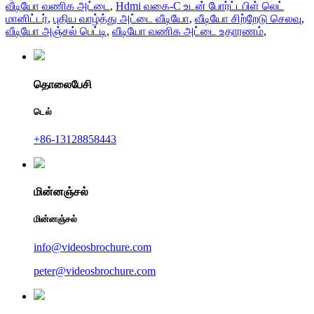
வீடியோ வணிக அட்டை
,
Hdmi வகை-C உடன் போர்ட்டபிள் லெட்
மானிட்டர்
,
புதிய வாழ்த்து அட்டை வீடியோ
,
வீடியோ சிற்றேடு செலவு
,
வீடியோ அஞ்சல் பெட்டி
,
வீடியோ வணிக அட்டை உதாரணம்
,
தொலைபேசி
டெல்
+86-13128858443
மின்னஞ்சல்
மின்னஞ்சல்
info@videosbrochure.com
peter@videosbrochure.com