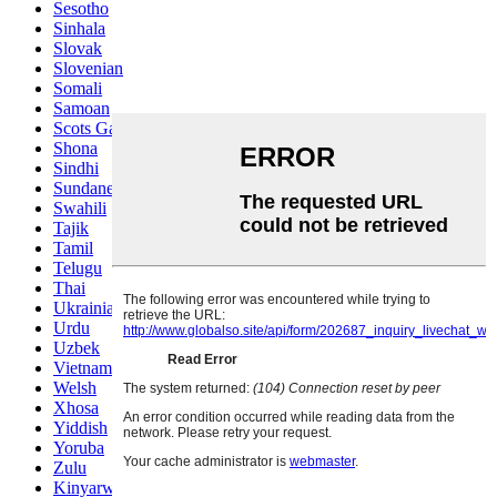
Sesotho
Sinhala
Slovak
Slovenian
Somali
Samoan
Scots Gaelic
Shona
Sindhi
Sundanese
Swahili
Tajik
Tamil
Telugu
Thai
Ukrainian
Urdu
Uzbek
Vietnamese
Welsh
Xhosa
Yiddish
Yoruba
Zulu
Kinyarwanda