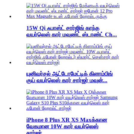
15W Qi ஃபாஸ்ட் சார்ஜிங் காந்த
வயர்லெஸ் கார் மவுண்ட் ஸ்டாண்ட் Ch...
யுனிவர்சல் ஆட்டோமேட்டிக் கிளாம்பிங்
குய் வயர்லெஸ் கார் சார்ஜர் மவுன்...
iPhone 8 Plus XR XS Maxக்கான
வேகமான 10W கார் வயர்லெஸ்
சார்ஜர்...