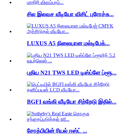
சில இலவச வீடியோ விசிட் புரோச்சு...
LUXUS A5 நிலையான மல்டிபேக்...
புதிய N21 TWS LED டிஸ்ப்ளே ப்ளூ...
BGFI வங்கி வீடியோ சிற்றேடு இதில்...
சோத்பியின் ரியல் ஈஸ்ட் ...