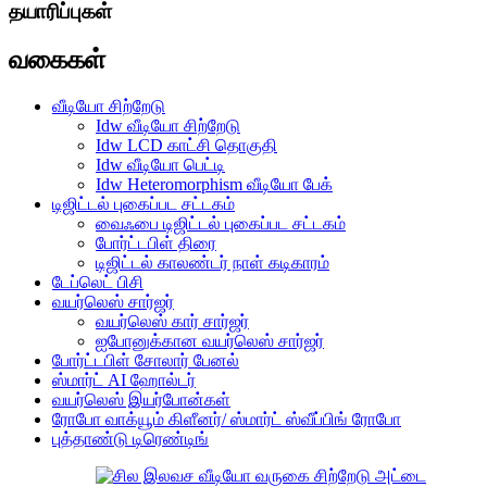
தயாரிப்புகள்
வகைகள்
வீடியோ சிற்றேடு
Idw வீடியோ சிற்றேடு
Idw LCD காட்சி தொகுதி
Idw வீடியோ பெட்டி
Idw Heteromorphism வீடியோ பேக்
டிஜிட்டல் புகைப்பட சட்டகம்
வைஃபை டிஜிட்டல் புகைப்பட சட்டகம்
போர்ட்டபிள் திரை
டிஜிட்டல் காலண்டர் நாள் கடிகாரம்
டேப்லெட் பிசி
வயர்லெஸ் சார்ஜர்
வயர்லெஸ் கார் சார்ஜர்
ஐபோனுக்கான வயர்லெஸ் சார்ஜர்
போர்ட்டபிள் சோலார் பேனல்
ஸ்மார்ட் AI ஹோல்டர்
வயர்லெஸ் இயர்போன்கள்
ரோபோ வாக்யூம் கிளீனர்/ ஸ்மார்ட் ஸ்வீப்பிங் ரோபோ
புத்தாண்டு டிரெண்டிங்