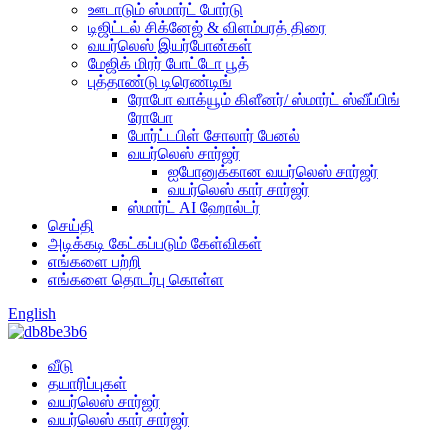
ஊடாடும் ஸ்மார்ட் போர்டு
டிஜிட்டல் சிக்னேஜ் & விளம்பரத் திரை
வயர்லெஸ் இயர்போன்கள்
மேஜிக் மிரர் போட்டோ பூத்
புத்தாண்டு டிரெண்டிங்
ரோபோ வாக்யூம் கிளீனர்/ ஸ்மார்ட் ஸ்வீப்பிங்
ரோபோ
போர்ட்டபிள் சோலார் பேனல்
வயர்லெஸ் சார்ஜர்
ஐபோனுக்கான வயர்லெஸ் சார்ஜர்
வயர்லெஸ் கார் சார்ஜர்
ஸ்மார்ட் AI ஹோல்டர்
செய்தி
அடிக்கடி கேட்கப்படும் கேள்விகள்
எங்களை பற்றி
எங்களை தொடர்பு கொள்ள
English
வீடு
தயாரிப்புகள்
வயர்லெஸ் சார்ஜர்
வயர்லெஸ் கார் சார்ஜர்