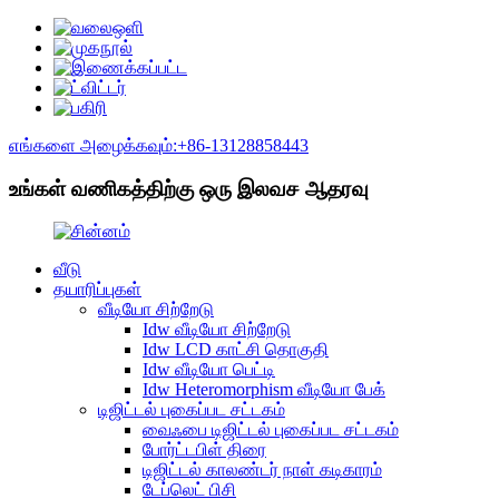
எங்களை அழைக்கவும்:+86-13128858443
உங்கள் வணிகத்திற்கு ஒரு இலவச ஆதரவு
வீடு
தயாரிப்புகள்
வீடியோ சிற்றேடு
Idw வீடியோ சிற்றேடு
Idw LCD காட்சி தொகுதி
Idw வீடியோ பெட்டி
Idw Heteromorphism வீடியோ பேக்
டிஜிட்டல் புகைப்பட சட்டகம்
வைஃபை டிஜிட்டல் புகைப்பட சட்டகம்
போர்ட்டபிள் திரை
டிஜிட்டல் காலண்டர் நாள் கடிகாரம்
டேப்லெட் பிசி