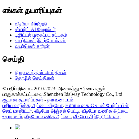
எங்கள் தயாரிப்புகள்
வீடியோ சிற்றேடு
ஸ்மார்ட் AI ஹோல்டர்
டிஜிட்டல் புகைப்பட சட்டகம்
வயர்லெஸ் இயர்போன்கள்
வயர்லெஸ் சார்ஜர்
செய்தி
நிறுவனத்தின் செய்திகள்
தொழில் செய்திகள்
© பதிப்புரிமை - 2010-2023: அனைத்து உரிமைகளும்
பாதுகாக்கப்பட்டவை.Shenzhen Idalway Technology Co., Ltd
சூடான தயாரிப்புகள்
-
தளவரைபடம்
புதிய வாழ்த்து அட்டை வீடியோ
,
Hdmi வகை-C உடன் போர்ட்டபிள்
லெட் மானிட்டர்
,
வீடியோ அஞ்சல் பெட்டி
,
வீடியோ வணிக அட்டை
உதாரணம்
,
வீடியோ வணிக அட்டை
,
வீடியோ சிற்றேடு செலவு
,