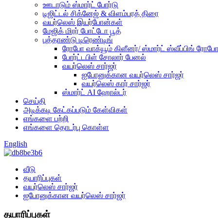
ஊடாடும் ஸ்மார்ட் போர்டு
டிஜிட்டல் சிக்னேஜ் & விளம்பரத் திரை
வயர்லெஸ் இயர்போன்கள்
மேஜிக் மிரர் போட்டோ பூத்
புத்தாண்டு டிரெண்டிங்
ரோபோ வாக்யூம் கிளீனர்/ ஸ்மார்ட் ஸ்வீப்பிங் ரோப
போர்ட்டபிள் சோலார் பேனல்
வயர்லெஸ் சார்ஜர்
ஐபோனுக்கான வயர்லெஸ் சார்ஜர்
வயர்லெஸ் கார் சார்ஜர்
ஸ்மார்ட் AI ஹோல்டர்
செய்தி
அடிக்கடி கேட்கப்படும் கேள்விகள்
எங்களை பற்றி
எங்களை தொடர்பு கொள்ள
English
வீடு
தயாரிப்புகள்
வயர்லெஸ் சார்ஜர்
ஐபோனுக்கான வயர்லெஸ் சார்ஜர்
தயாரிப்புகள்