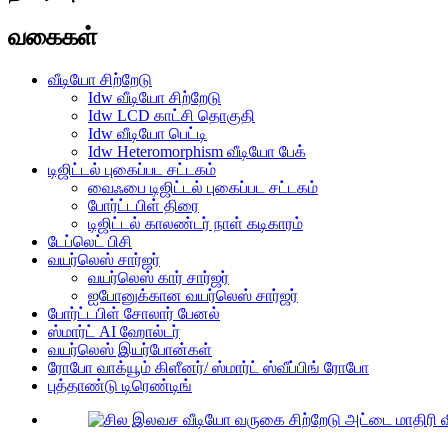
வகைகள்
வீடியோ சிற்றேடு
Idw வீடியோ சிற்றேடு
Idw LCD காட்சி தொகுதி
Idw வீடியோ பெட்டி
Idw Heteromorphism வீடியோ பேக்
டிஜிட்டல் புகைப்பட சட்டகம்
வைஃபை டிஜிட்டல் புகைப்பட சட்டகம்
போர்ட்டபிள் திரை
டிஜிட்டல் காலண்டர் நாள் கடிகாரம்
டேப்லெட் பிசி
வயர்லெஸ் சார்ஜர்
வயர்லெஸ் கார் சார்ஜர்
ஐபோனுக்கான வயர்லெஸ் சார்ஜர்
போர்ட்டபிள் சோலார் பேனல்
ஸ்மார்ட் AI ஹோல்டர்
வயர்லெஸ் இயர்போன்கள்
ரோபோ வாக்யூம் கிளீனர்/ ஸ்மார்ட் ஸ்வீப்பிங் ரோபோ
புத்தாண்டு டிரெண்டிங்