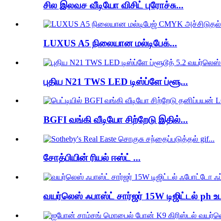
சில இலவச வீடியோ விசிட் புரோச்சு...
LUXUS A5 நிலையான மல்டிபேக்...
புதிய N21 TWS LED டிஸ்ப்ளே ப்ளூ...
BGFI வங்கி வீடியோ சிற்றேடு இதில்...
சோத்பியின் ரியல் ஈஸ்ட் ...
வயர்லெஸ் ஃபாஸ்ட் சார்ஜர் 15W டிஜிட்டல் ph உடன