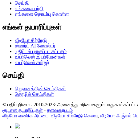
செய்தி
எங்களை பற்றி
எங்களை தொடர்பு கொள்ள
எங்கள் தயாரிப்புகள்
வீடியோ சிற்றேடு
ஸ்மார்ட் AI ஹோல்டர்
டிஜிட்டல் புகைப்பட சட்டகம்
வயர்லெஸ் இயர்போன்கள்
வயர்லெஸ் சார்ஜர்
செய்தி
நிறுவனத்தின் செய்திகள்
தொழில் செய்திகள்
© பதிப்புரிமை - 2010-2023: அனைத்து உரிமைகளும் பாதுகாக்கப்பட்ட
சூடான தயாரிப்புகள்
-
தளவரைபடம்
வீடியோ வணிக அட்டை
,
வீடியோ சிற்றேடு செலவு
,
வீடியோ அஞ்சல் பெட