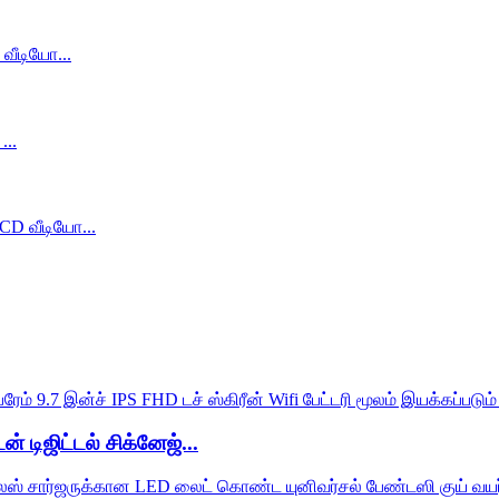
் டிஜிட்டல் சிக்னேஜ்...