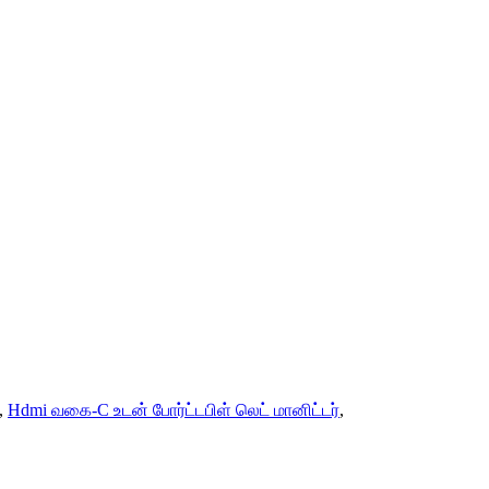
,
Hdmi வகை-C உடன் போர்ட்டபிள் லெட் மானிட்டர்
,