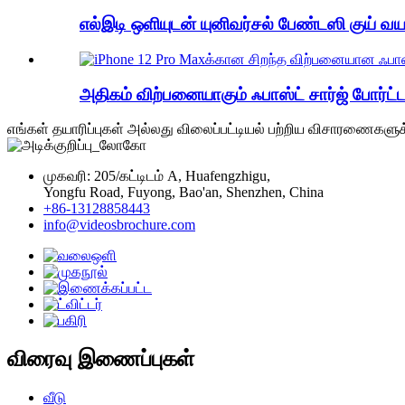
எல்இடி ஒளியுடன் யுனிவர்சல் பேண்டஸி குய் வயர்
அதிகம் விற்பனையாகும் ஃபாஸ்ட் சார்ஜ் போர்ட்ட
எங்கள் தயாரிப்புகள் அல்லது விலைப்பட்டியல் பற்றிய விசாரணைகளுக
முகவரி: 205/கட்டிடம் A, Huafengzhigu,
Yongfu Road, Fuyong, Bao'an, Shenzhen, China
+86-13128858443
info@videosbrochure.com
விரைவு இணைப்புகள்
வீடு