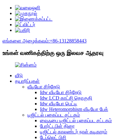
எங்களை அழைக்கவும்:+86-13128858443
உங்கள் வணிகத்திற்கு ஒரு இலவச ஆதரவு
வீடு
தயாரிப்புகள்
வீடியோ சிற்றேடு
Idw வீடியோ சிற்றேடு
Idw LCD காட்சி தொகுதி
Idw வீடியோ பெட்டி
Idw Heteromorphism வீடியோ பேக்
டிஜிட்டல் புகைப்பட சட்டகம்
வைஃபை டிஜிட்டல் புகைப்பட சட்டகம்
போர்ட்டபிள் திரை
டிஜிட்டல் காலண்டர் நாள் கடிகாரம்
டேப்லெட் பிசி